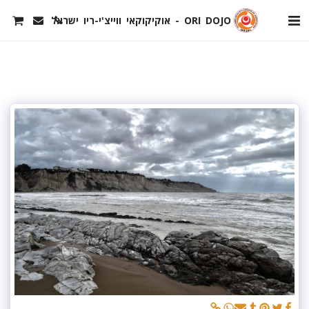
ORI DOJO - אוקיקוקאי ווייצ'י-ריו ישראל