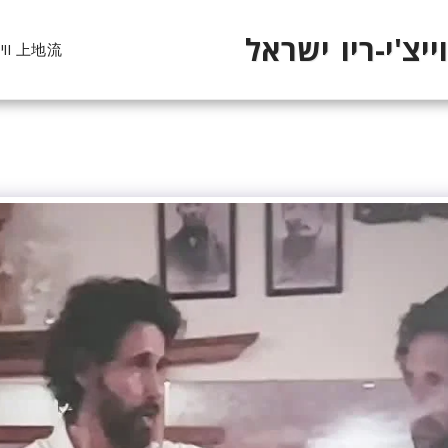
上地流 ווייצ'י ריו